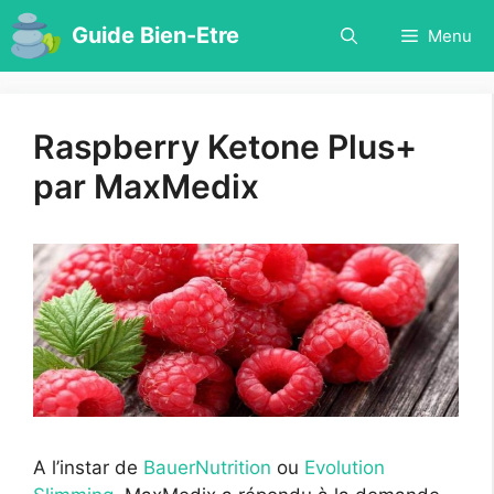
Aller
Guide Bien-Etre
Menu
au
contenu
Raspberry Ketone Plus+
par MaxMedix
A l’instar de
BauerNutrition
ou
Evolution