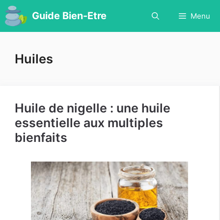
Aller
Guide Bien-Etre
Menu
au
contenu
Huiles
Huile de nigelle : une huile
essentielle aux multiples
bienfaits