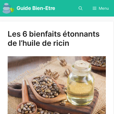
Aller
Guide Bien-Etre
Menu
au
contenu
Les 6 bienfaits étonnants
de l’huile de ricin