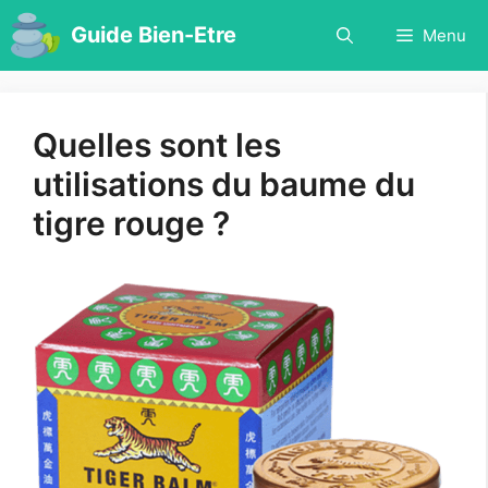
Aller
Guide Bien-Etre
Menu
au
contenu
Quelles sont les
utilisations du baume du
tigre rouge ?