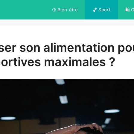
🍋 Bien-être
🏀 Sport
🛍️ 
er son alimentation po
ortives maximales ?