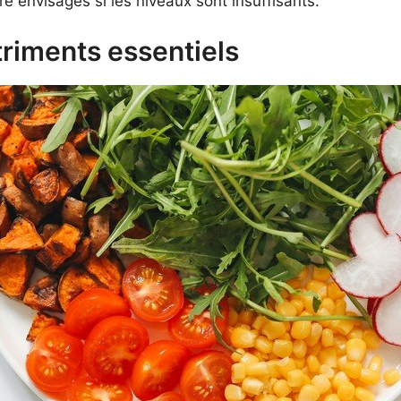
 envisagés si les niveaux sont insuffisants.
triments essentiels