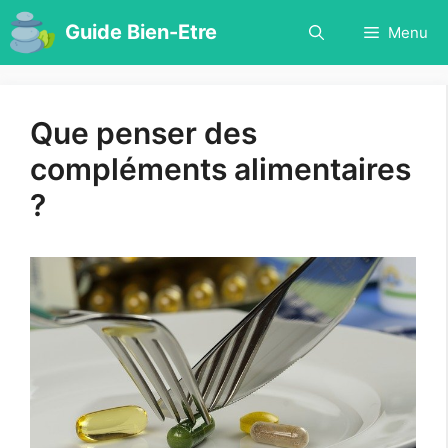
Aller
Guide Bien-Etre
Menu
au
contenu
Que penser des
compléments alimentaires
?