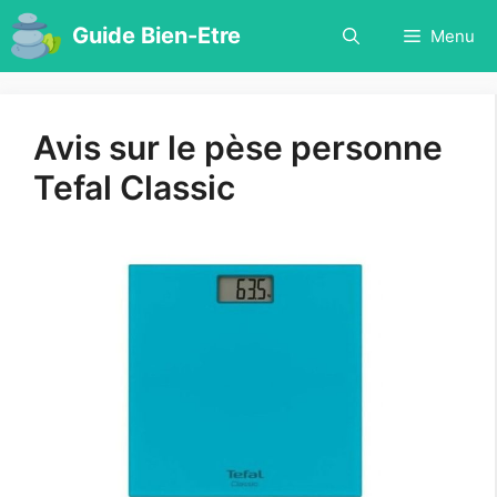
Aller
Guide Bien-Etre
Menu
au
contenu
Avis sur le pèse personne
Tefal Classic