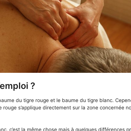
’emploi ?
le baume du tigre rouge et le baume du tigre blanc. Cepe
re rouge s’applique directement sur la zone concernée
anc, c’est la même chose mais à quelques différences pr