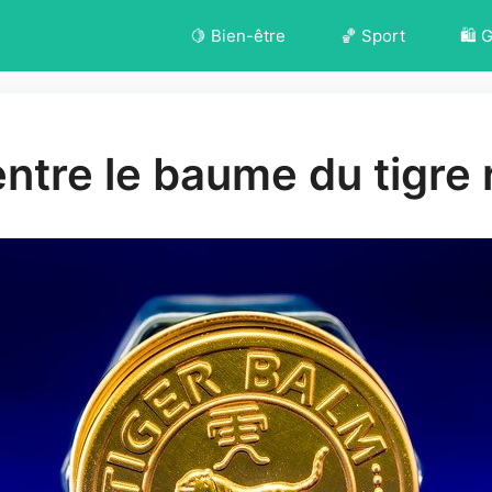
🍋 Bien-être
🏀 Sport
🛍️ 
entre le baume du tigre 