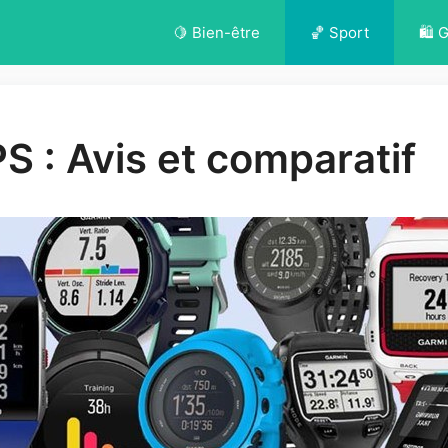
🍋 Bien-être
🏀 Sport
🛍️ 
S : Avis et comparatif