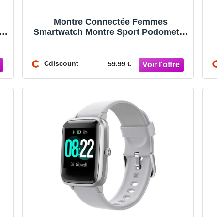
Montre Connectée Femmes
re
Smartwatch Montre Sport Podometre
Cardiofrequencemètre Etanche
Running pour
Cdiscount
59.99 €