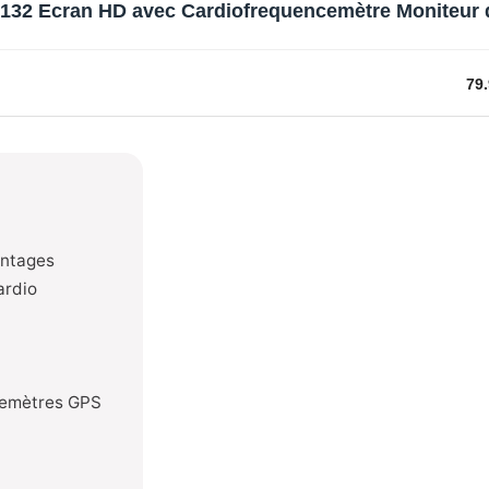
32 Ecran HD avec Cardiofrequencemètre Moniteur 
79.
antages
ardio
cemètres GPS