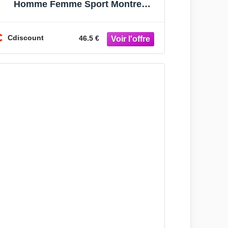
Homme Femme Sport Montre
Intelligente Cardiofrequencemètre
Smartwatch Fitne
Cdiscount
46.5 €