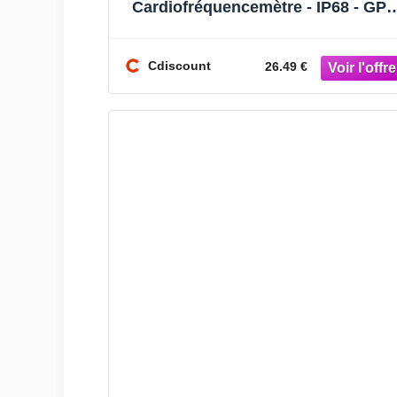
Cardiofréquencemètre - IP68 - GPS
Rose
Cdiscount
26.49 €