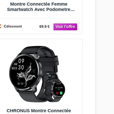
Montre Connectée Femme
Smartwatch Avec Podometre
Cardiofrequencemetre Oxymetre
Montre Sport Etanche
Cdiscount
69.9 €
CHRONUS Montre Connectée