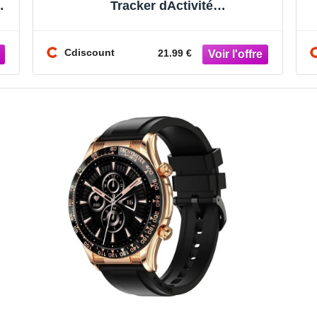
 -
Tracker dActivité
Cardiofréquencemètre IP68
Podomètre GPS Montre Inte
Cdiscount
21.99 €