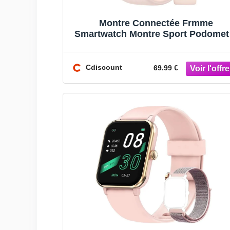
Montre Connectée Frmme
Smartwatch Montre Sport Podomet
Cardiofrequencemètre Etanche
Running pour A
Cdiscount
69.99 €