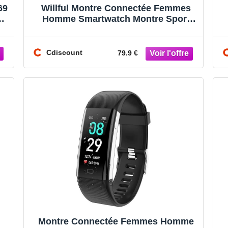
69
Willful Montre Connectée Femmes
e
Homme Smartwatch Montre Sport
Podometre Cardiofrequencemètre
Etanche
Cdiscount
79.9 €
Montre Connectée Femmes Homme