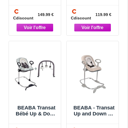
Plus Greige
Childline Stone
Blue
149.99 €
119.99 €
Cdiscount
Cdiscount
BEABA Transat
BEABA - Transat
Bébé Up & Down
Up and Down V4
I Playprint Nature
Terre dargile
+ Arche de jeux