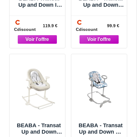
Up and Down III
Up and Down
Transat Bébé 3
Plus Lichen
Positions
dInclinaison 4
119.9 €
99.9 €
Cdiscount
Cdiscount
Hauteurs Harnais
Sécurité
BEABA - Transat
BEABA - Transat
Up and Down
Up and Down V4