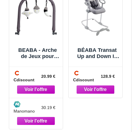
BEABA - Arche
BÉABA Transat
de Jeux pour
Up and Down III
transat Up&Down
Transat Bébé 3
I - Gris
Positions
dInclinaison 4
20.99 €
128.9 €
Cdiscount
Cdiscount
Hauteurs Harnais
Sécurité
30.19 €
Manomano