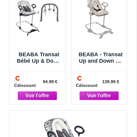
BEABA Transat
BEABA - Transat
Bébé Up & Down
Up and Down V4
I Playprint Nature
Terre dargile
+ Arche de jeux
94.99 €
139.99 €
Cdiscount
Cdiscount