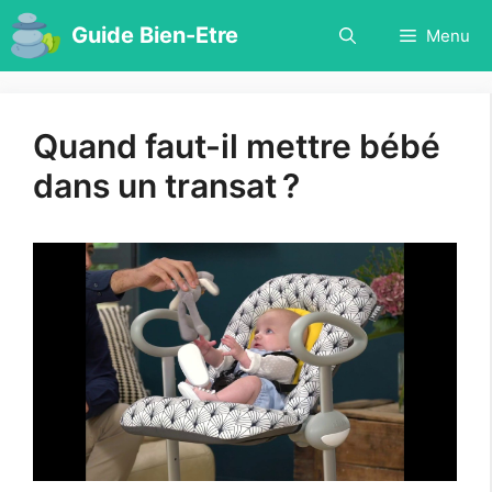
Aller
Guide Bien-Etre
Menu
au
contenu
Quand faut-il mettre bébé
dans un transat ?