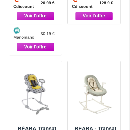
dInclinaison 4
20.99 €
128.9 €
Cdiscount
Cdiscount
Hauteurs Harnais
Sécurité
30.19 €
Manomano
BÉABA Transat
BEABA - Transat