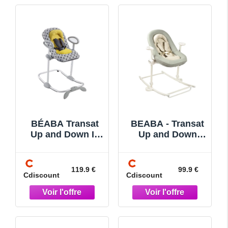
BÉABA Transat
BEABA - Transat
Up and Down III
Up and Down
Transat Bébé 3
Plus Lichen
Positions
dInclinaison 4
119.9 €
99.9 €
Cdiscount
Cdiscount
Hauteurs Harnais
Sécurité